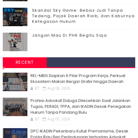
Skandal Sky Game: Bebas Judi Tanpa
Tedeng, Pajak Daerah Raib, dan Kaburnya
Ketegasan Hukum
Jangan Mau Di PHK Begitu Saja
RECENT
‎REL-MBG Siapkan 6 Pilar Program Kerja, Perkuat
Ekosistem Makan Bergizi Gratis hingga Daerah
BT
Aug 08, 2026
Profesi Advokat Diduga Dilecehkan Saat Jalankan
Tugas, PERADI, TPPA, dan IKADIN Desak Penegakan
Hukum Tanpa Pandang Bulu
BT
Aug 07, 2026
DPC IKADIN Pekanbaru Kutuk Premanisme, Desak
Polda Riau Beri Perlindungan terhadap Advokat