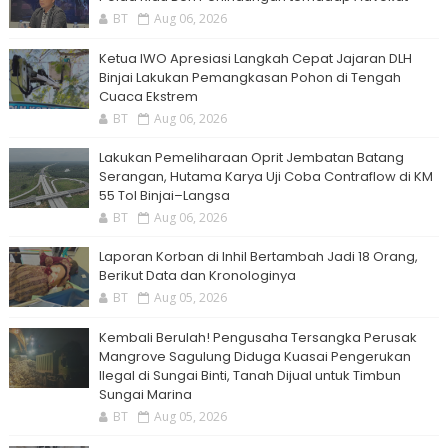
BT
Aug 06, 2026
Ketua IWO Apresiasi Langkah Cepat Jajaran DLH
Binjai Lakukan Pemangkasan Pohon di Tengah
Cuaca Ekstrem
BT
Aug 06, 2026
Lakukan Pemeliharaan Oprit Jembatan Batang
Serangan, Hutama Karya Uji Coba Contraflow di KM
55 Tol Binjai–Langsa
BT
Aug 06, 2026
Laporan Korban di Inhil Bertambah Jadi 18 Orang,
Berikut Data dan Kronologinya
BT
Aug 05, 2026
Kembali Berulah! Pengusaha Tersangka Perusak
Mangrove Sagulung Diduga Kuasai Pengerukan
Ilegal di Sungai Binti, Tanah Dijual untuk Timbun
Sungai Marina
BT
Aug 05, 2026