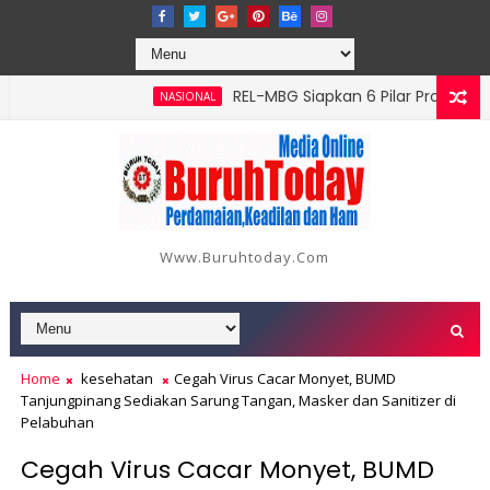
‎REL-MBG Siapkan 6 Pilar Program Kerja,
NASIONAL
atang Serangan, Hutama Karya Uji Coba Contraflow di KM 55 Tol
Www.buruhtoday.com
Home
kesehatan
Cegah Virus Cacar Monyet, BUMD
Tanjungpinang Sediakan Sarung Tangan, Masker dan Sanitizer di
Pelabuhan
Cegah Virus Cacar Monyet, BUMD