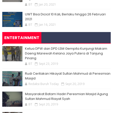
BT
Jan 20, 2021
UWT Bisa Dicicil 10 Kali, Berlaku hingga 26 Februari
2021
BT
Jan 16, 2021
ENTERTAINMENT
Ketua DPW dan DPD LSM Gempita Kunjungi Makam
Daeng Marewah Kelana Jaya Putera di Tanjung
Pinang
BT
Sept 23, 2019
Rudi Ceritakan Hikayat Sultan Mahmud di Peresmian
Masjid
Redaksi Buruh Today
Sept 20, 2019
Masyarakat Batam Hadiri Peresmian Masjid Agung
Sultan Mahmud Riayat Syah
BT
Sept 20, 2019