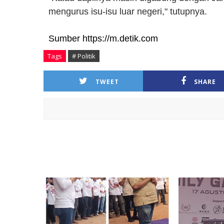
mengurus isu-isu luar negeri," tutupnya.
Sumber https://m.detik.com
Tags
# Politik
TWEET
SHARE