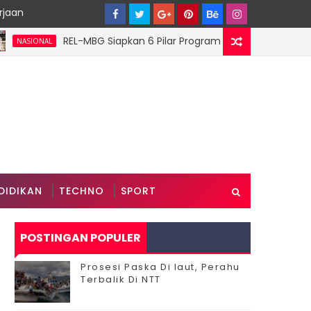
rjaan
‎REL-MBG Siapkan 6 Pilar Program Kerja, Perkuat Ekosistem 
ONAL
DIDIKAN
TECHNO
SPORT
POSTINGAN POPULER
Prosesi Paska Di laut, Perahu
Terbalik Di NTT