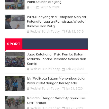
Panti Asuhan di Kijang
BT
Sept 16, 2019
Pulau Penyengat di Tetapkan Menjadi
Potensi Unggulan Pariwisata, Wisata
Budaya dan Religi
Redaksi Buruh Today
Feb 15, 2019
SPORT
Jaga Ketahanan Fisik, Pemko Batam
Lakukan Senam Bersama Selasa dan
Kamis
Redaksi Buruh Today
Feb 25, 2020
Istri Walikota Batam Menembus Jalan
Raya 20 KM dengan Bersepeda
Redaksi Buruh Today
Jan 21, 2020
Isdianto : Dengan Sehat Apapun Bisa
Kita Perbuat
Redaksi Buruh Today
Jan 20, 2020