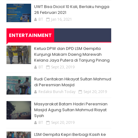
UWT Bisa Dicicil 10 Kali, Berlaku hingga
26 Februari 2021
BT
Jan 16, 2021
ENTERTAINMENT
Ketua DPW dan DPD LSM Gempita
Kunjungi Makam Daeng Marewah
Kelana Jaya Putera di Tanjung Pinang
BT
Sept 23, 2019
Rudi Ceritakan Hikayat Sultan Mahmud
di Peresmian Masjid
Redaksi Buruh Today
Sept 20, 2019
Masyarakat Batam Hadiri Peresmian
Masjid Agung Sultan Mahmud Riayat
Syah
BT
Sept 20, 2019
LSM Gempita Kepri Berbagi Kasih ke