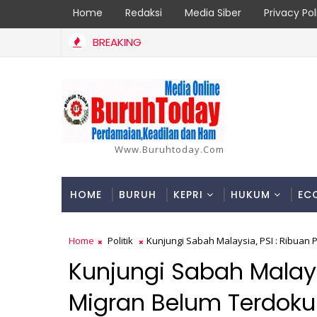
Home
Redaksi
Media Siber
Privacy Pol
BREAKING
aan Oprit Jembatan Batang Serangan, Hutama Karya Uji Coba Co
Www.buruhtoday.com
HOME
BURUH
KEPRI
HUKUM
EC
Home
Politik
Kunjungi Sabah Malaysia, PSI : Ribuan
Kunjungi Sabah Malaysi
Migran Belum Terdok