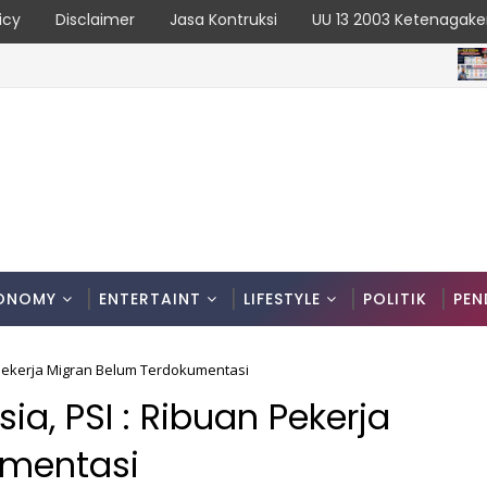
icy
Disclaimer
Jasa Kontruksi
UU 13 2003 Ketenagake
NASI
ntraflow di KM 55 Tol Binjai–Langsa
ONOMY
ENTERTAINT
LIFESTYLE
POLITIK
PEN
 Pekerja Migran Belum Terdokumentasi
a, PSI : Ribuan Pekerja
umentasi