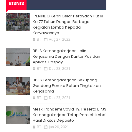
BISNIS
IPERINDO Kepri Gelar Perayaan Hut RI
Ke 77 Tahun Dengan Berbagai
Kegiatan Lomba Kepada
Karyawannya
BT
Aug 27, 2022
BPJS Ketenagakerjaan Jalin
Kerjasama Dengan Kantor Pos dan
Aplikasi Pospay
BT
Dec 23, 2021
BPJS Ketenagakerjaan Sekupang
Gandeng Pemko Batam Tingkatkan
Kerjasama
BT
Dec 23, 2021
Meski Pandemi Covid-19, Peserta BPJS
Ketenagakerjaan Tetap Peroleh Imbal
Hasil Di atas Deposito
BT
Jan 20, 2021