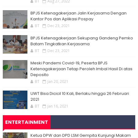
BT
Aug 27, 2022
BPJS Ketenagakerjaan Jalin Kerjasama Dengan
Kantor Pos dan Aplikasi Pospay
BT
Dec 23, 2021
BPJS Ketenagakerjaan Sekupang Gandeng Pemko
Batam Tingkatkan Kerjasama
BT
Dec 23, 2021
Meski Pandemi Covid-19, Peserta BPJS
Ketenagakerjaan Tetap Peroleh Imbal Hasil Di atas
Deposito
BT
Jan 20, 2021
UWT Bisa Dicicil 10 Kali, Berlaku hingga 26 Februari
2021
BT
Jan 16, 2021
ENTERTAINMENT
Ketua DPW dan DPD LSM Gempita Kunjungi Makam