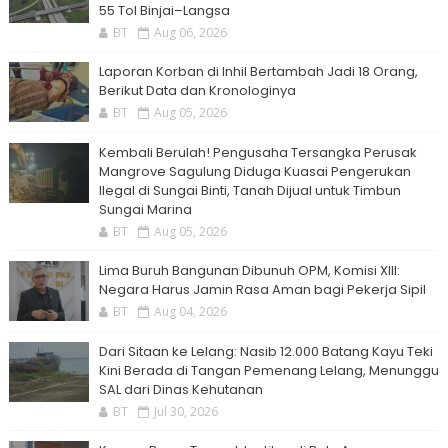
55 Tol Binjai–Langsa
BT
Aug 06, 2026
Laporan Korban di Inhil Bertambah Jadi 18 Orang,
Berikut Data dan Kronologinya
BT
Aug 05, 2026
Kembali Berulah! Pengusaha Tersangka Perusak
Mangrove Sagulung Diduga Kuasai Pengerukan
Ilegal di Sungai Binti, Tanah Dijual untuk Timbun
Sungai Marina
BT
Aug 05, 2026
Lima Buruh Bangunan Dibunuh OPM, Komisi XIII:
Negara Harus Jamin Rasa Aman bagi Pekerja Sipil
BT
Aug 04, 2026
Dari Sitaan ke Lelang: Nasib 12.000 Batang Kayu Teki
Kini Berada di Tangan Pemenang Lelang, Menunggu
SAL dari Dinas Kehutanan
BT
Jul 30, 2026