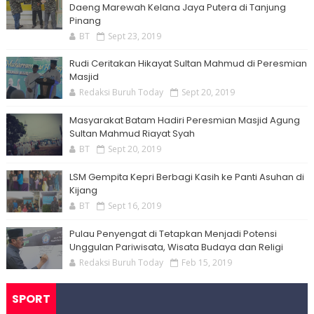
Daeng Marewah Kelana Jaya Putera di Tanjung
Pinang
BT
Sept 23, 2019
Rudi Ceritakan Hikayat Sultan Mahmud di Peresmian
Masjid
Redaksi Buruh Today
Sept 20, 2019
Masyarakat Batam Hadiri Peresmian Masjid Agung
Sultan Mahmud Riayat Syah
BT
Sept 20, 2019
LSM Gempita Kepri Berbagi Kasih ke Panti Asuhan di
Kijang
BT
Sept 16, 2019
Pulau Penyengat di Tetapkan Menjadi Potensi
Unggulan Pariwisata, Wisata Budaya dan Religi
Redaksi Buruh Today
Feb 15, 2019
SPORT