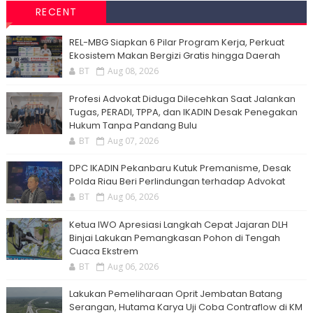
RECENT
‎REL-MBG Siapkan 6 Pilar Program Kerja, Perkuat
Ekosistem Makan Bergizi Gratis hingga Daerah
BT
Aug 08, 2026
Profesi Advokat Diduga Dilecehkan Saat Jalankan
Tugas, PERADI, TPPA, dan IKADIN Desak Penegakan
Hukum Tanpa Pandang Bulu
BT
Aug 07, 2026
DPC IKADIN Pekanbaru Kutuk Premanisme, Desak
Polda Riau Beri Perlindungan terhadap Advokat
BT
Aug 06, 2026
Ketua IWO Apresiasi Langkah Cepat Jajaran DLH
Binjai Lakukan Pemangkasan Pohon di Tengah
Cuaca Ekstrem
BT
Aug 06, 2026
Lakukan Pemeliharaan Oprit Jembatan Batang
Serangan, Hutama Karya Uji Coba Contraflow di KM