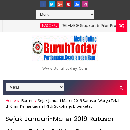
‎REL-MBG Siapkan 6 Pilar Program Kerja,
NASIONAL
atang Serangan, Hutama Karya Uji Coba Contraflow di KM 55 Tol
Www.buruhtoday.com
Home
Buruh
Sejak Januari-Marer 2019 Ratusan Warga Telah
di Kirim, Pemantauan TKI di Sukoharjo Diperketat
Sejak Januari-Marer 2019 Ratusan