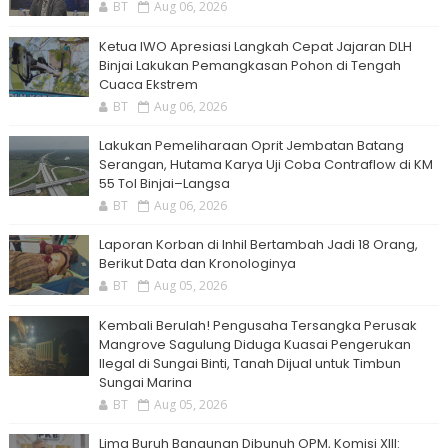
BT
Aug 06, 2026
Ketua IWO Apresiasi Langkah Cepat Jajaran DLH
Binjai Lakukan Pemangkasan Pohon di Tengah
Cuaca Ekstrem
BT
Aug 06, 2026
Lakukan Pemeliharaan Oprit Jembatan Batang
Serangan, Hutama Karya Uji Coba Contraflow di KM
55 Tol Binjai–Langsa
BT
Aug 06, 2026
Laporan Korban di Inhil Bertambah Jadi 18 Orang,
Berikut Data dan Kronologinya
BT
Aug 05, 2026
Kembali Berulah! Pengusaha Tersangka Perusak
Mangrove Sagulung Diduga Kuasai Pengerukan
Ilegal di Sungai Binti, Tanah Dijual untuk Timbun
Sungai Marina
BT
Aug 05, 2026
Lima Buruh Bangunan Dibunuh OPM, Komisi XIII: