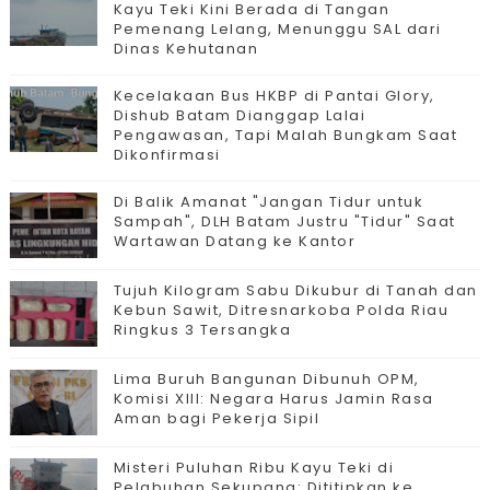
Kayu Teki Kini Berada di Tangan
Pemenang Lelang, Menunggu SAL dari
Dinas Kehutanan
Kecelakaan Bus HKBP di Pantai Glory,
Dishub Batam Dianggap Lalai
Pengawasan, Tapi Malah Bungkam Saat
Dikonfirmasi
Di Balik Amanat "Jangan Tidur untuk
Sampah", DLH Batam Justru "Tidur" Saat
Wartawan Datang ke Kantor
Tujuh Kilogram Sabu Dikubur di Tanah dan
Kebun Sawit, Ditresnarkoba Polda Riau
Ringkus 3 Tersangka
Lima Buruh Bangunan Dibunuh OPM,
Komisi XIII: Negara Harus Jamin Rasa
Aman bagi Pekerja Sipil
Misteri Puluhan Ribu Kayu Teki di
Pelabuhan Sekupang: Dititipkan ke