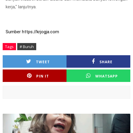
kerja," lanjutnya.
Sumber https://krjogja.com
Tags
# Buruh
TWEET
SHARE
PIN IT
WHATSAPP