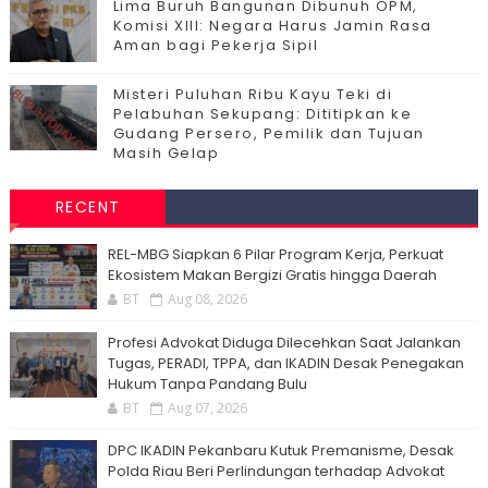
Lima Buruh Bangunan Dibunuh OPM,
Komisi XIII: Negara Harus Jamin Rasa
Aman bagi Pekerja Sipil
Misteri Puluhan Ribu Kayu Teki di
Pelabuhan Sekupang: Dititipkan ke
Gudang Persero, Pemilik dan Tujuan
Masih Gelap
RECENT
‎REL-MBG Siapkan 6 Pilar Program Kerja, Perkuat
Ekosistem Makan Bergizi Gratis hingga Daerah
BT
Aug 08, 2026
Profesi Advokat Diduga Dilecehkan Saat Jalankan
Tugas, PERADI, TPPA, dan IKADIN Desak Penegakan
Hukum Tanpa Pandang Bulu
BT
Aug 07, 2026
DPC IKADIN Pekanbaru Kutuk Premanisme, Desak
Polda Riau Beri Perlindungan terhadap Advokat