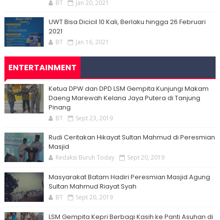
BT
Jan 20, 2021
UWT Bisa Dicicil 10 Kali, Berlaku hingga 26 Februari
2021
BT
Jan 16, 2021
ENTERTAINMENT
Ketua DPW dan DPD LSM Gempita Kunjungi Makam
Daeng Marewah Kelana Jaya Putera di Tanjung
Pinang
BT
Sept 23, 2019
Rudi Ceritakan Hikayat Sultan Mahmud di Peresmian
Masjid
Redaksi Buruh Today
Sept 20, 2019
Masyarakat Batam Hadiri Peresmian Masjid Agung
Sultan Mahmud Riayat Syah
BT
Sept 20, 2019
LSM Gempita Kepri Berbagi Kasih ke Panti Asuhan di