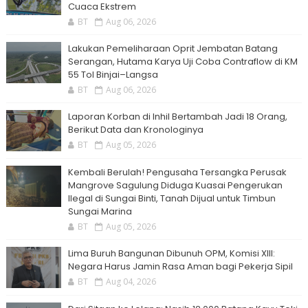
Cuaca Ekstrem
BT
Aug 06, 2026
Lakukan Pemeliharaan Oprit Jembatan Batang
Serangan, Hutama Karya Uji Coba Contraflow di KM
55 Tol Binjai–Langsa
BT
Aug 06, 2026
Laporan Korban di Inhil Bertambah Jadi 18 Orang,
Berikut Data dan Kronologinya
BT
Aug 05, 2026
Kembali Berulah! Pengusaha Tersangka Perusak
Mangrove Sagulung Diduga Kuasai Pengerukan
Ilegal di Sungai Binti, Tanah Dijual untuk Timbun
Sungai Marina
BT
Aug 05, 2026
Lima Buruh Bangunan Dibunuh OPM, Komisi XIII:
Negara Harus Jamin Rasa Aman bagi Pekerja Sipil
BT
Aug 04, 2026