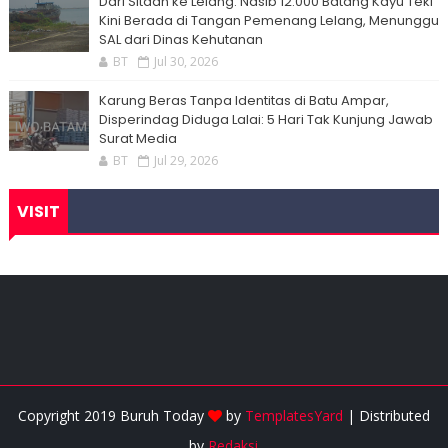
Dari Sitaan ke Lelang: Nasib 12.000 Batang Kayu Teki
Kini Berada di Tangan Pemenang Lelang, Menunggu
SAL dari Dinas Kehutanan
BT
Jul 30, 2026
Karung Beras Tanpa Identitas di Batu Ampar,
Disperindag Diduga Lalai: 5 Hari Tak Kunjung Jawab
Surat Media
BT
Jul 29, 2026
VISIT
Copyright 2019 Buruh Today
by
TemplatesYard
| Distributed
by
Redaksi