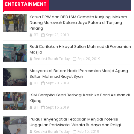
ENTERTAINMENT
Ketua DPW dan DPD LSM Gempita Kunjungi Makam
Daeng Marewah Kelana Jaya Putera di Tanjung
Pinang
BT
Sept 23, 2019
Rudi Ceritakan Hikayat Sultan Mahmud di Peresmian
Masjid
Redaksi Buruh Today
Sept 20, 2019
Masyarakat Batam Hadiri Peresmian Masjid Agung
Sultan Mahmud Riayat Syah
BT
Sept 20, 2019
LSM Gempita Kepri Berbagi Kasih ke Panti Asuhan di
Kijang
BT
Sept 16, 2019
Pulau Penyengat di Tetapkan Menjadi Potensi
Unggulan Pariwisata, Wisata Budaya dan Religi
Redaksi Buruh Today
Feb 15, 2019