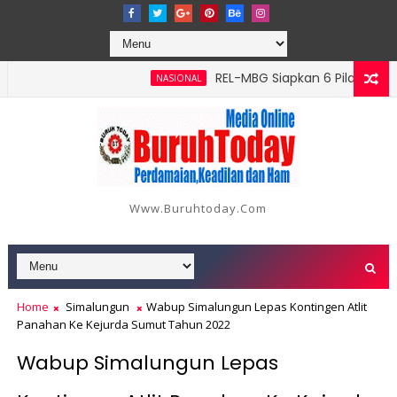
‎REL-MBG Siapkan 6 Pilar Program 
NASIONAL
tan Batang Serangan, Hutama Karya Uji Coba Contraflow di KM 
Www.buruhtoday.com
Home
Simalungun
Wabup Simalungun Lepas Kontingen Atlit
Panahan Ke Kejurda Sumut Tahun 2022
Wabup Simalungun Lepas