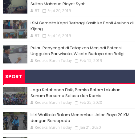
Sultan Mahmud Riayat Syah
BT
Sept 20, 2019
LSM Gempita Kepri Berbagi Kasih ke Panti Asuhan di
Kijang
BT
Sept 16, 2019
Pulau Penyengat di Tetapkan Menjadi Potensi
Unggulan Pariwisata, Wisata Budaya dan Religi
Redaksi Buruh Today
Feb 15, 2019
SPORT
Jaga Ketahanan Fisik, Pemko Batam Lakukan
Senam Bersama Selasa dan Kamis
Redaksi Buruh Today
Feb 25, 2020
Istri Walikota Batam Menembus Jalan Raya 20 KM
dengan Bersepeda
Redaksi Buruh Today
Jan 21, 2020