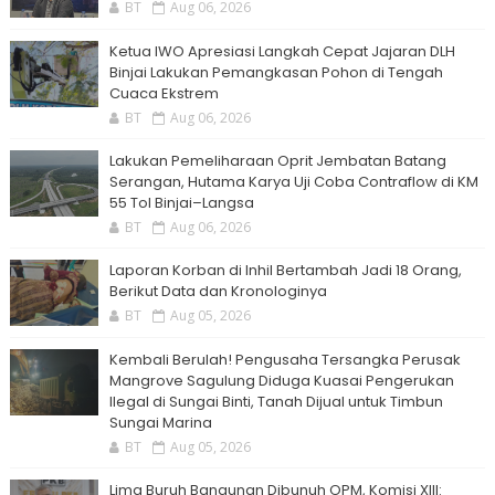
BT
Aug 06, 2026
Ketua IWO Apresiasi Langkah Cepat Jajaran DLH
Binjai Lakukan Pemangkasan Pohon di Tengah
Cuaca Ekstrem
BT
Aug 06, 2026
Lakukan Pemeliharaan Oprit Jembatan Batang
Serangan, Hutama Karya Uji Coba Contraflow di KM
55 Tol Binjai–Langsa
BT
Aug 06, 2026
Laporan Korban di Inhil Bertambah Jadi 18 Orang,
Berikut Data dan Kronologinya
BT
Aug 05, 2026
Kembali Berulah! Pengusaha Tersangka Perusak
Mangrove Sagulung Diduga Kuasai Pengerukan
Ilegal di Sungai Binti, Tanah Dijual untuk Timbun
Sungai Marina
BT
Aug 05, 2026
Lima Buruh Bangunan Dibunuh OPM, Komisi XIII: