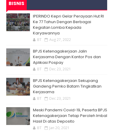
BISNIS
IPERINDO Kepri Gelar Perayaan Hut RI
Ke 77 Tahun Dengan Berbagai
Kegiatan Lomba Kepada
Karyawannya
BT
Aug 27, 2022
BPJS Ketenagakerjaan Jalin
Kerjasama Dengan Kantor Pos dan
Aplikasi Pospay
BT
Dec 23, 2021
BPJS Ketenagakerjaan Sekupang
Gandeng Pemko Batam Tingkatkan
Kerjasama
BT
Dec 23, 2021
Meski Pandemi Covid-19, Peserta BPJS
Ketenagakerjaan Tetap Peroleh Imbal
Hasil Di atas Deposito
BT
Jan 20, 2021