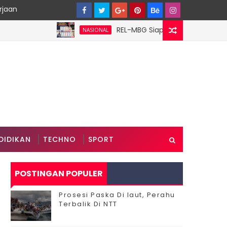
rjaan
‎REL-MBG Siapkan 6 Pilar Program Kerja
NASIONAL
DIDIKAN
TECHNO
SPORT
POSTINGAN POPULER
Prosesi Paska Di laut, Perahu
Terbalik Di NTT