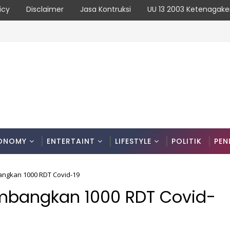
icy
Disclaimer
Jasa Kontruksi
UU 13 2003 Ketenagake
a Karya Uji Coba Contraflow di KM 55 Tol Binjai–Langsa
ONOMY
ENTERTAINT
LIFESTYLE
POLITIK
PEN
ngkan 1000 RDT Covid-19
mbangkan 1000 RDT Covid-