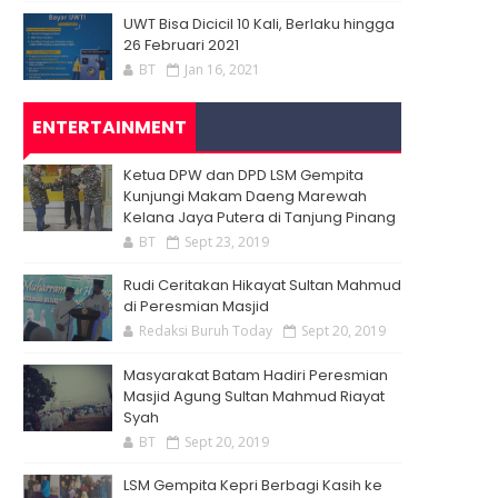
UWT Bisa Dicicil 10 Kali, Berlaku hingga
26 Februari 2021
BT
Jan 16, 2021
ENTERTAINMENT
Ketua DPW dan DPD LSM Gempita
Kunjungi Makam Daeng Marewah
Kelana Jaya Putera di Tanjung Pinang
BT
Sept 23, 2019
Rudi Ceritakan Hikayat Sultan Mahmud
di Peresmian Masjid
Redaksi Buruh Today
Sept 20, 2019
Masyarakat Batam Hadiri Peresmian
Masjid Agung Sultan Mahmud Riayat
Syah
BT
Sept 20, 2019
LSM Gempita Kepri Berbagi Kasih ke