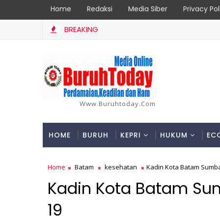
Home
Redaksi
Media Siber
Privacy Pol
BREAKING
Lakukan Pemeliharaan Oprit Jembatan Batang Serangan, Hutam
Www.buruhtoday.com
HOME
BURUH
KEPRI
HUKUM
EC
Home
Batam
kesehatan
Kadin Kota Batam Sumba
Kadin Kota Batam Su
19