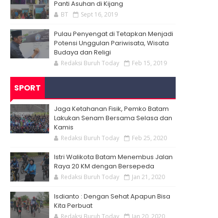
Panti Asuhan di Kijang
BT
Sept 16, 2019
Pulau Penyengat di Tetapkan Menjadi
Potensi Unggulan Pariwisata, Wisata
Budaya dan Religi
Redaksi Buruh Today
Feb 15, 2019
SPORT
Jaga Ketahanan Fisik, Pemko Batam
Lakukan Senam Bersama Selasa dan
Kamis
Redaksi Buruh Today
Feb 25, 2020
Istri Walikota Batam Menembus Jalan
Raya 20 KM dengan Bersepeda
Redaksi Buruh Today
Jan 21, 2020
Isdianto : Dengan Sehat Apapun Bisa
Kita Perbuat
Redaksi Buruh Today
Jan 20, 2020