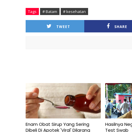
Tags
# Batam
# kesehatan
TWEET
SHARE
Enam Obat Sirup Yang Sering
Hasilnya Neg
Dibeli Di Apotek 'Viral' Dilarang
Test Swab