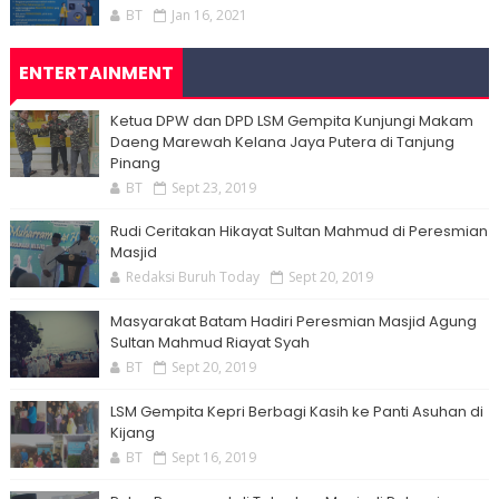
BT
Jan 16, 2021
ENTERTAINMENT
Ketua DPW dan DPD LSM Gempita Kunjungi Makam
Daeng Marewah Kelana Jaya Putera di Tanjung
Pinang
BT
Sept 23, 2019
Rudi Ceritakan Hikayat Sultan Mahmud di Peresmian
Masjid
Redaksi Buruh Today
Sept 20, 2019
Masyarakat Batam Hadiri Peresmian Masjid Agung
Sultan Mahmud Riayat Syah
BT
Sept 20, 2019
LSM Gempita Kepri Berbagi Kasih ke Panti Asuhan di
Kijang
BT
Sept 16, 2019