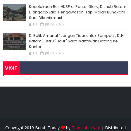
Kecelakaan Bus HKBP di Pantai Glory, Dishub Batam
Dianggap Lalai Pengawasan, Tapi Malah Bungkam
Saat Dikonfirmasi
BT
Jul 29, 2026
Di Balik Amanat "Jangan Tidur untuk Sampah", DLH
Batam Justru "Tidur" Saat Wartawan Datang ke
Kantor
BT
Jul 29, 2026
VISIT
Copyright 2019 Buruh Today
by
TemplatesYard
| Distributed