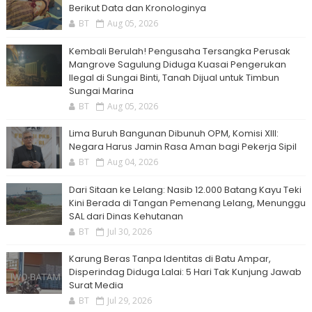
Berikut Data dan Kronologinya
BT
Aug 05, 2026
Kembali Berulah! Pengusaha Tersangka Perusak
Mangrove Sagulung Diduga Kuasai Pengerukan
Ilegal di Sungai Binti, Tanah Dijual untuk Timbun
Sungai Marina
BT
Aug 05, 2026
Lima Buruh Bangunan Dibunuh OPM, Komisi XIII:
Negara Harus Jamin Rasa Aman bagi Pekerja Sipil
BT
Aug 04, 2026
Dari Sitaan ke Lelang: Nasib 12.000 Batang Kayu Teki
Kini Berada di Tangan Pemenang Lelang, Menunggu
SAL dari Dinas Kehutanan
BT
Jul 30, 2026
Karung Beras Tanpa Identitas di Batu Ampar,
Disperindag Diduga Lalai: 5 Hari Tak Kunjung Jawab
Surat Media
BT
Jul 29, 2026