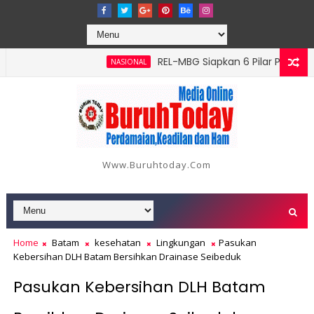
‎REL-MBG Siapkan 6 Pilar Program Ker
NASIONAL
 Batang Serangan, Hutama Karya Uji Coba Contraflow di KM 55 T
Www.buruhtoday.com
Home
Batam
kesehatan
Lingkungan
Pasukan
Kebersihan DLH Batam Bersihkan Drainase Seibeduk
Pasukan Kebersihan DLH Batam