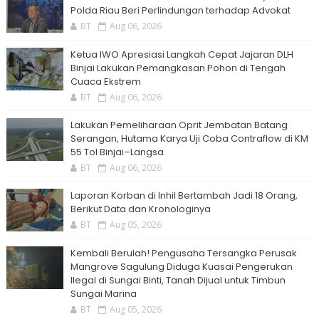
Polda Riau Beri Perlindungan terhadap Advokat
BT
Aug 06, 2026
Ketua IWO Apresiasi Langkah Cepat Jajaran DLH
Binjai Lakukan Pemangkasan Pohon di Tengah
Cuaca Ekstrem
BT
Aug 06, 2026
Lakukan Pemeliharaan Oprit Jembatan Batang
Serangan, Hutama Karya Uji Coba Contraflow di KM
55 Tol Binjai–Langsa
BT
Aug 06, 2026
Laporan Korban di Inhil Bertambah Jadi 18 Orang,
Berikut Data dan Kronologinya
BT
Aug 05, 2026
Kembali Berulah! Pengusaha Tersangka Perusak
Mangrove Sagulung Diduga Kuasai Pengerukan
Ilegal di Sungai Binti, Tanah Dijual untuk Timbun
Sungai Marina
BT
Aug 05, 2026