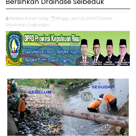
Bersihkan Drainase Seibeduk
Redaksi Buruh Today
Minggu, April 26, 2020
Batam,
kesehatan,
Lingkungan,