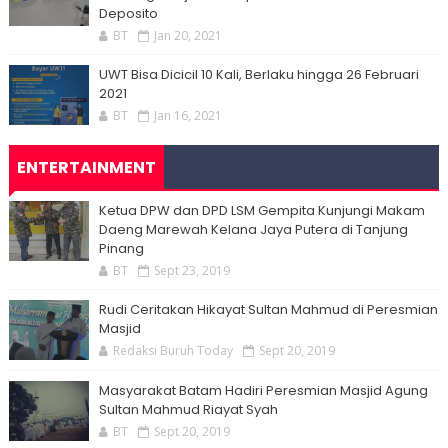
Deposito
BT
Jan 20, 2021
UWT Bisa Dicicil 10 Kali, Berlaku hingga 26 Februari
2021
BT
Jan 16, 2021
ENTERTAINMENT
Ketua DPW dan DPD LSM Gempita Kunjungi Makam
Daeng Marewah Kelana Jaya Putera di Tanjung
Pinang
BT
Sept 23, 2019
Rudi Ceritakan Hikayat Sultan Mahmud di Peresmian
Masjid
Redaksi Buruh Today
Sept 20, 2019
Masyarakat Batam Hadiri Peresmian Masjid Agung
Sultan Mahmud Riayat Syah
BT
Sept 20, 2019