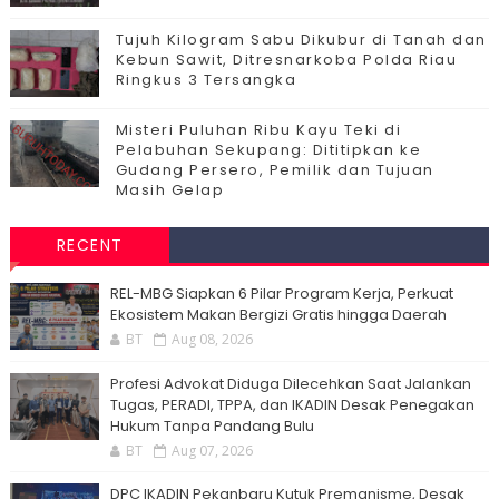
Tujuh Kilogram Sabu Dikubur di Tanah dan
Kebun Sawit, Ditresnarkoba Polda Riau
Ringkus 3 Tersangka
Misteri Puluhan Ribu Kayu Teki di
Pelabuhan Sekupang: Dititipkan ke
Gudang Persero, Pemilik dan Tujuan
Masih Gelap
RECENT
‎REL-MBG Siapkan 6 Pilar Program Kerja, Perkuat
Ekosistem Makan Bergizi Gratis hingga Daerah
BT
Aug 08, 2026
Profesi Advokat Diduga Dilecehkan Saat Jalankan
Tugas, PERADI, TPPA, dan IKADIN Desak Penegakan
Hukum Tanpa Pandang Bulu
BT
Aug 07, 2026
DPC IKADIN Pekanbaru Kutuk Premanisme, Desak