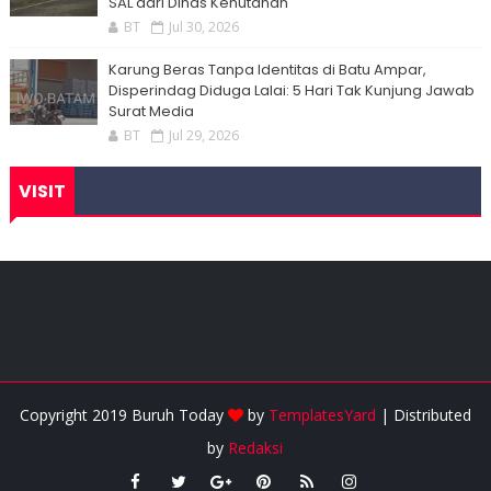
SAL dari Dinas Kehutanan
BT
Jul 30, 2026
Karung Beras Tanpa Identitas di Batu Ampar,
Disperindag Diduga Lalai: 5 Hari Tak Kunjung Jawab
Surat Media
BT
Jul 29, 2026
VISIT
Copyright 2019 Buruh Today
by
TemplatesYard
| Distributed
by
Redaksi