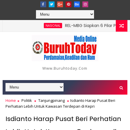
‎REL-MBG Siapkan 6 Pilar Program Kerj
NASIONAL
Batang Serangan, Hutama Karya Uji Coba Contraflow di KM 55 T
Www.buruhtoday.com
Home
Politik
Tanjungpinang
Isdianto Harap Pusat Beri
Perhatian Lebih Untuk Kawasan Terdepan di Kepri
Isdianto Harap Pusat Beri Perhatian