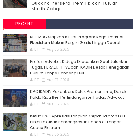
Gudang Persero, Pemilik dan Tujuan
Masih Gelap
RECENT
‎REL-MBG Siapkan 6 Pilar Program Kerja, Perkuat
Ekosistem Makan Bergizi Gratis hingga Daerah
BT
Aug 08, 2026
Profesi Advokat Diduga Dilecehkan Saat Jalankan
Tugas, PERADI, TPPA, dan IKADIN Desak Penegakan
Hukum Tanpa Pandang Bulu
BT
Aug 07, 2026
DPC IKADIN Pekanbaru Kutuk Premanisme, Desak
Polda Riau Beri Perlindungan terhadap Advokat
BT
Aug 06, 2026
Ketua IWO Apresiasi Langkah Cepat Jajaran DLH
Binjai Lakukan Pemangkasan Pohon di Tengah
Cuaca Ekstrem
BT
Aug 06, 2026