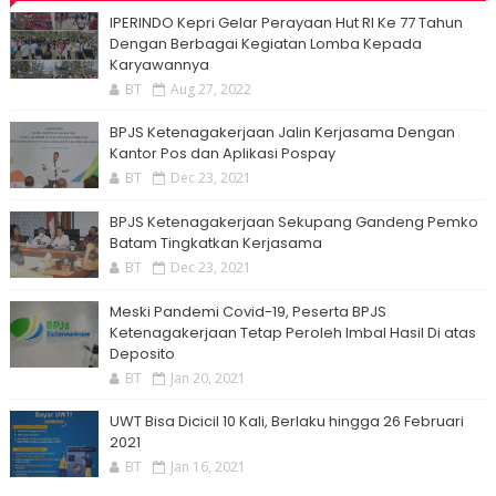
IPERINDO Kepri Gelar Perayaan Hut RI Ke 77 Tahun
Dengan Berbagai Kegiatan Lomba Kepada
Karyawannya
BT
Aug 27, 2022
BPJS Ketenagakerjaan Jalin Kerjasama Dengan
Kantor Pos dan Aplikasi Pospay
BT
Dec 23, 2021
BPJS Ketenagakerjaan Sekupang Gandeng Pemko
Batam Tingkatkan Kerjasama
BT
Dec 23, 2021
Meski Pandemi Covid-19, Peserta BPJS
Ketenagakerjaan Tetap Peroleh Imbal Hasil Di atas
Deposito
BT
Jan 20, 2021
UWT Bisa Dicicil 10 Kali, Berlaku hingga 26 Februari
2021
BT
Jan 16, 2021