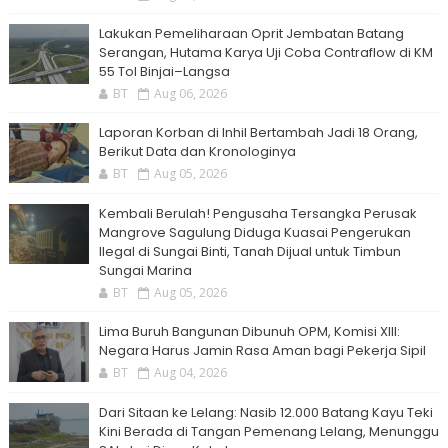
Lakukan Pemeliharaan Oprit Jembatan Batang
Serangan, Hutama Karya Uji Coba Contraflow di KM
55 Tol Binjai–Langsa
BT
Aug 06, 2026
Laporan Korban di Inhil Bertambah Jadi 18 Orang,
Berikut Data dan Kronologinya
BT
Aug 05, 2026
Kembali Berulah! Pengusaha Tersangka Perusak
Mangrove Sagulung Diduga Kuasai Pengerukan
Ilegal di Sungai Binti, Tanah Dijual untuk Timbun
Sungai Marina
BT
Aug 05, 2026
Lima Buruh Bangunan Dibunuh OPM, Komisi XIII:
Negara Harus Jamin Rasa Aman bagi Pekerja Sipil
BT
Aug 04, 2026
Dari Sitaan ke Lelang: Nasib 12.000 Batang Kayu Teki
Kini Berada di Tangan Pemenang Lelang, Menunggu