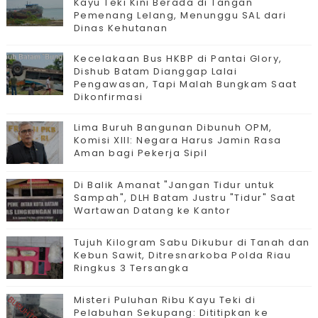
Kayu Teki Kini Berada di Tangan
Pemenang Lelang, Menunggu SAL dari
Dinas Kehutanan
Kecelakaan Bus HKBP di Pantai Glory,
Dishub Batam Dianggap Lalai
Pengawasan, Tapi Malah Bungkam Saat
Dikonfirmasi
Lima Buruh Bangunan Dibunuh OPM,
Komisi XIII: Negara Harus Jamin Rasa
Aman bagi Pekerja Sipil
Di Balik Amanat "Jangan Tidur untuk
Sampah", DLH Batam Justru "Tidur" Saat
Wartawan Datang ke Kantor
Tujuh Kilogram Sabu Dikubur di Tanah dan
Kebun Sawit, Ditresnarkoba Polda Riau
Ringkus 3 Tersangka
Misteri Puluhan Ribu Kayu Teki di
Pelabuhan Sekupang: Dititipkan ke