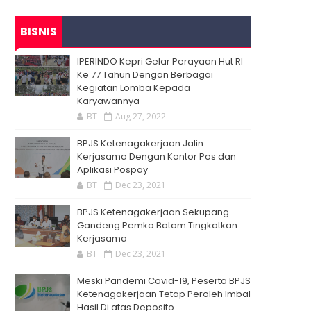
BISNIS
IPERINDO Kepri Gelar Perayaan Hut RI
Ke 77 Tahun Dengan Berbagai
Kegiatan Lomba Kepada
Karyawannya
BT
Aug 27, 2022
BPJS Ketenagakerjaan Jalin
Kerjasama Dengan Kantor Pos dan
Aplikasi Pospay
BT
Dec 23, 2021
BPJS Ketenagakerjaan Sekupang
Gandeng Pemko Batam Tingkatkan
Kerjasama
BT
Dec 23, 2021
Meski Pandemi Covid-19, Peserta BPJS
Ketenagakerjaan Tetap Peroleh Imbal
Hasil Di atas Deposito