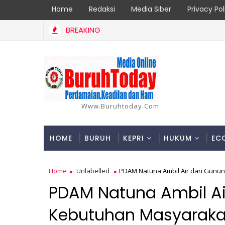
Home
Redaksi
Media Siber
Privacy Pol
BREAKING
Laporan Korban di Inhil Bertambah Jadi 18 Orang, Berikut Data d
Www.buruhtoday.com
HOME
BURUH
KEPRI
HUKUM
EC
Home
Unlabelled
PDAM Natuna Ambil Air dari Gunu
PDAM Natuna Ambil Ai
Kebutuhan Masyaraka