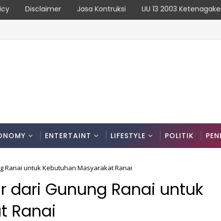
icy
Disclaimer
Jasa Kontruksi
UU 13 2003 Ketenagake
an Kronologinya
ONOMY
ENTERTAINT
LIFESTYLE
POLITIK
PEN
ng Ranai untuk Kebutuhan Masyarakat Ranai
r dari Gunung Ranai untuk
t Ranai