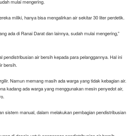
sudah mulai mengering.
ka miliki, hanya bisa mengalirkan air sekitar 30 liter perdetik.
ng ada di Ranai Darat dan lainnya, sudah mulai mengering,”
l pendistribusian air bersih kepada para pelanggannya. Hal ini
r bersih.
rgilir. Namun memang masih ada warga yang tidak kebagian air.
ena kadang ada warga yang menggunakan mesin penyedot air,
ro.
 sistem manual, dalam melakukan pembagian pendistribusian
yang di desain untuk penzonaan pendistribusian air bersih.