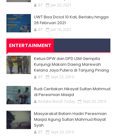
BT
Jan 20, 2021
UWT Bisa Dicicil 10 Kali, Berlaku hingga
26 Februari 2021
BT
Jan 16, 2021
ENTERTAINMENT
Ketua DPW dan DPD LSM Gempita
Kunjungi Makam Daeng Marewah
Kelana Jaya Putera di Tanjung Pinang
BT
Sept 23, 2019
Rudi Ceritakan Hikayat Sultan Mahmud
di Peresmian Masjid
Redaksi Buruh Today
Sept 20, 2019
Masyarakat Batam Hadiri Peresmian
Masjid Agung Sultan Mahmud Riayat
Syah
BT
Sept 20, 2019