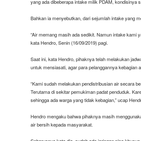
yang ada dibeberapa intake milik PDAM, kondisinya 
Bahkan ia menyebutkan, dari sejumlah intake yang mere
“Air memang masih ada sedikit. Namun intake kami ya
kata Hendro, Senin (16/09/2019) pagi.
Saat ini, kata Hendro, pihaknya telah melakukan jadwa
untuk mensiasati, agar para pelanggannya kebagian ai
“Kami sudah melakukan pendistribusian air secara be
Terutama di sekitar pemukiman padat penduduk. Kar
sehingga ada warga yang tidak kebagian,” ucap Hend
Hendro mengaku bahwa pihaknya masih menggunakan
air bersih kepada masyarakat.
Seharusnya kata dia, sudah ada jaringan pipa khusus 