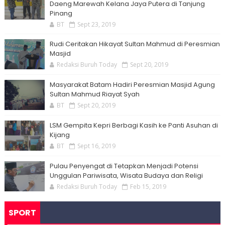
Daeng Marewah Kelana Jaya Putera di Tanjung
Pinang
BT
Sept 23, 2019
Rudi Ceritakan Hikayat Sultan Mahmud di Peresmian
Masjid
Redaksi Buruh Today
Sept 20, 2019
Masyarakat Batam Hadiri Peresmian Masjid Agung
Sultan Mahmud Riayat Syah
BT
Sept 20, 2019
LSM Gempita Kepri Berbagi Kasih ke Panti Asuhan di
Kijang
BT
Sept 16, 2019
Pulau Penyengat di Tetapkan Menjadi Potensi
Unggulan Pariwisata, Wisata Budaya dan Religi
Redaksi Buruh Today
Feb 15, 2019
SPORT