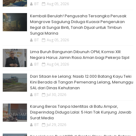
BT
Aug 05, 2026
Kembali Berulah! Pengusaha Tersangka Perusak
Mangrove Sagulung Diduga Kuasai Pengerukan
Ilegal di Sungai Binti, Tanah Dijual untuk Timbun
Sungai Marina
BT
Aug 05, 2026
Lima Buruh Bangunan Dibunuh OPM, Komisi XIII:
Negara Harus Jamin Rasa Aman bagi Pekerja Sipil
BT
Aug 04, 2026
Dari Sitaan ke Lelang: Nasib 12.000 Batang Kayu Teki
Kini Berada di Tangan Pemenang Lelang, Menunggu
SAL dari Dinas Kehutanan
BT
Jul 30, 2026
Karung Beras Tanpa Identitas di Batu Ampar,
Disperindag Diduga Lalai: 5 Hari Tak Kunjung Jawab
Surat Media
BT
Jul 29, 2026