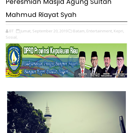
Peresmian Masjid Agung Sultan
Mahmud Riayat Syah
BT
Jumat, September 20, 2019
Batam,
Entertainment,
Kepri,
Sosial,