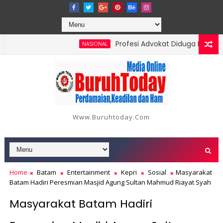
Profesi Advokat Diduga Dilecehkan 
NASIONAL
di 18 Orang, Berikut Data dan Kronologinya
Www.buruhtoday.com
Home
Batam
Entertainment
Kepri
Sosial
Masyarakat
Batam Hadiri Peresmian Masjid Agung Sultan Mahmud Riayat Syah
Masyarakat Batam Hadiri