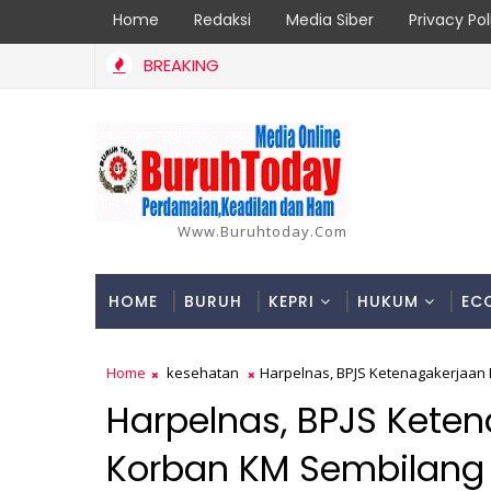
Home
Redaksi
Media Siber
Privacy Pol
BREAKING
Laporan Korban di Inhil Bertambah Jadi 18 Orang, Berikut Data 
Www.buruhtoday.com
HOME
BURUH
KEPRI
HUKUM
EC
Home
kesehatan
Harpelnas, BPJS Ketenagakerjaan
Harpelnas, BPJS Kete
Korban KM Sembilang 