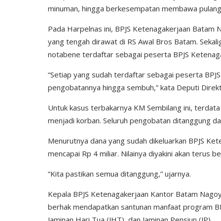
minuman, hingga berkesempatan membawa pulang ha
Pada Harpelnas ini, BPJS Ketenagakerjaan Batam 
yang tengah dirawat di RS Awal Bros Batam. Sekal
notabene terdaftar sebagai peserta BPJS Ketenaga
“Setiap yang sudah terdaftar sebagai peserta BPJ
pengobatannya hingga sembuh,” kata Deputi Direkt
Untuk kasus terbakarnya KM Sembilang ini, terda
menjadi korban. Seluruh pengobatan ditanggung dan
Menurutnya dana yang sudah dikeluarkan BPJS Keten
mencapai Rp 4 miliar. Nilainya diyakini akan terus
“Kita pastikan semua ditanggung,” ujarnya.
Kepala BPJS Ketenagakerjaan Kantor Batam Nagoya,
berhak mendapatkan santunan manfaat program BPJS
Jaminan Hari Tua (JHT), dan Jaminan Pensiun (JP).