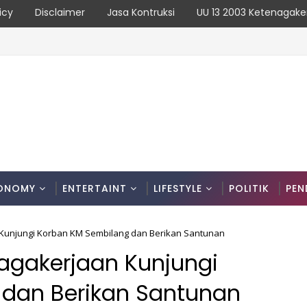
icy
Disclaimer
Jasa Kontruksi
UU 13 2003 Ketenagake
dan Kronologinya
ONOMY
ENTERTAINT
LIFESTYLE
POLITIK
PEN
 Kunjungi Korban KM Sembilang dan Berikan Santunan
nagakerjaan Kunjungi
dan Berikan Santunan