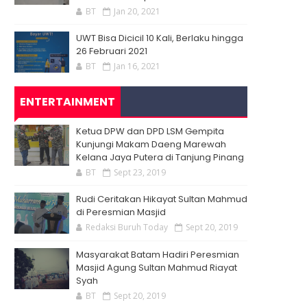
BT
Jan 20, 2021
UWT Bisa Dicicil 10 Kali, Berlaku hingga
26 Februari 2021
BT
Jan 16, 2021
ENTERTAINMENT
Ketua DPW dan DPD LSM Gempita
Kunjungi Makam Daeng Marewah
Kelana Jaya Putera di Tanjung Pinang
BT
Sept 23, 2019
Rudi Ceritakan Hikayat Sultan Mahmud
di Peresmian Masjid
Redaksi Buruh Today
Sept 20, 2019
Masyarakat Batam Hadiri Peresmian
Masjid Agung Sultan Mahmud Riayat
Syah
BT
Sept 20, 2019