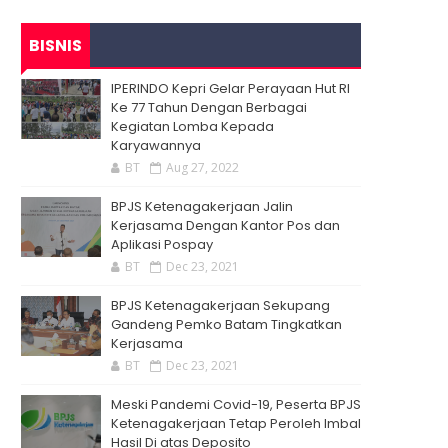
BISNIS
IPERINDO Kepri Gelar Perayaan Hut RI
Ke 77 Tahun Dengan Berbagai
Kegiatan Lomba Kepada
Karyawannya
BT
Aug 27, 2022
BPJS Ketenagakerjaan Jalin
Kerjasama Dengan Kantor Pos dan
Aplikasi Pospay
BT
Dec 23, 2021
BPJS Ketenagakerjaan Sekupang
Gandeng Pemko Batam Tingkatkan
Kerjasama
BT
Dec 23, 2021
Meski Pandemi Covid-19, Peserta BPJS
Ketenagakerjaan Tetap Peroleh Imbal
Hasil Di atas Deposito