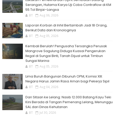
Serangan, Hutama Karya Uji Coba Contraflow di KM
55 Tol Binjai–Langsa
BT
Aug 06, 2026
Laporan Korban di Inhil Bertambah Jadi 18 Orang,
Berikut Data dan Kronologinya
BT
Aug 05, 2026
Kembali Berulah! Pengusaha Tersangka Perusak
Mangrove Sagulung Diduga Kuasai Pengerukan
Ilegal di Sungai Binti, Tanah Dijual untuk Timbun
Sungai Marina
BT
Aug 05, 2026
Lima Buruh Bangunan Dibunuh OPM, Komisi XIII:
Negara Harus Jamin Rasa Aman bagi Pekerja Sipil
BT
Aug 04, 2026
Dari Sitaan ke Lelang: Nasib 12.000 Batang Kayu Teki
Kini Berada di Tangan Pemenang Lelang, Menunggu
SAL dari Dinas Kehutanan
BT
Jul 30, 2026