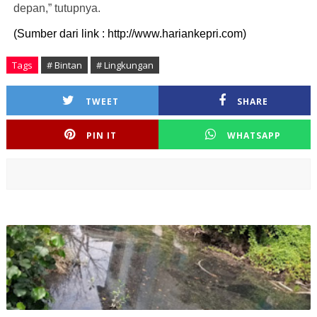
depan,” tutupnya.
(Sumber dari link : http://www.hariankepri.com)
Tags
# Bintan
# Lingkungan
TWEET
SHARE
PIN IT
WHATSAPP