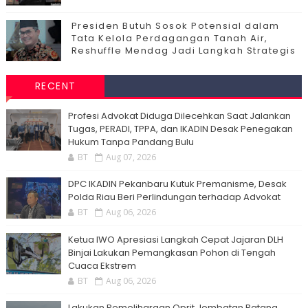
Presiden Butuh Sosok Potensial dalam
Tata Kelola Perdagangan Tanah Air,
Reshuffle Mendag Jadi Langkah Strategis
RECENT
Profesi Advokat Diduga Dilecehkan Saat Jalankan
Tugas, PERADI, TPPA, dan IKADIN Desak Penegakan
Hukum Tanpa Pandang Bulu
BT
Aug 07, 2026
DPC IKADIN Pekanbaru Kutuk Premanisme, Desak
Polda Riau Beri Perlindungan terhadap Advokat
BT
Aug 06, 2026
Ketua IWO Apresiasi Langkah Cepat Jajaran DLH
Binjai Lakukan Pemangkasan Pohon di Tengah
Cuaca Ekstrem
BT
Aug 06, 2026
Lakukan Pemeliharaan Oprit Jembatan Batang