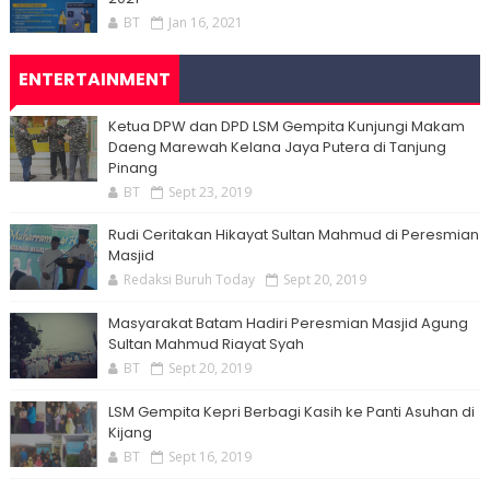
BT
Jan 16, 2021
ENTERTAINMENT
Ketua DPW dan DPD LSM Gempita Kunjungi Makam
Daeng Marewah Kelana Jaya Putera di Tanjung
Pinang
BT
Sept 23, 2019
Rudi Ceritakan Hikayat Sultan Mahmud di Peresmian
Masjid
Redaksi Buruh Today
Sept 20, 2019
Masyarakat Batam Hadiri Peresmian Masjid Agung
Sultan Mahmud Riayat Syah
BT
Sept 20, 2019
LSM Gempita Kepri Berbagi Kasih ke Panti Asuhan di
Kijang
BT
Sept 16, 2019