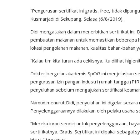
“Pengurusan sertifikat ini gratis, free, tidak dipun
Kusmarjadi di Sekupang, Selasa (6/8/2019).
Didi mengatakan dalam menerbitkan sertifikat ini, D
pembuatan makanan untuk memastikan beberapa hal 
lokasi pengolahan makanan, kualitas bahan-bahan y
“Kalau tim kita turun ada ceklisnya. Itu dilihat higie
Dokter bergelar akademis SpOG ini menjelaskan se
pengurusan izin pangan industri rumah tangga (PIR
penyuluhan sebelum mengajukan sertifikasi keaman
Namun menurut Didi, penyuluhan ini digelar secara 
Penyelenggaraannya dilakukan oleh pelaku usaha s
“Mereka iuran sendiri untuk penyelenggaraan, bayar 
sertifikatnya. Gratis. Sertifikat ini dipakai sebagai
biaya,” tegasnya.