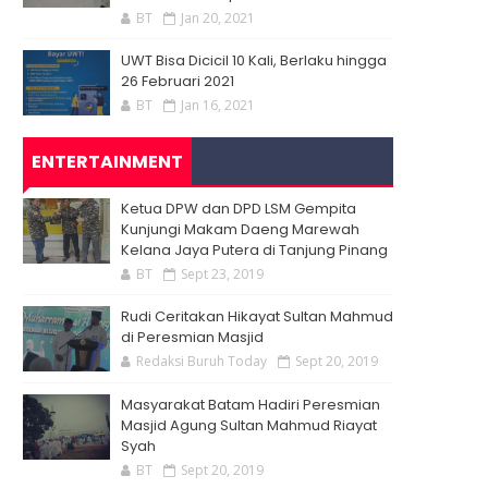
BT
Jan 20, 2021
UWT Bisa Dicicil 10 Kali, Berlaku hingga
26 Februari 2021
BT
Jan 16, 2021
ENTERTAINMENT
Ketua DPW dan DPD LSM Gempita
Kunjungi Makam Daeng Marewah
Kelana Jaya Putera di Tanjung Pinang
BT
Sept 23, 2019
Rudi Ceritakan Hikayat Sultan Mahmud
di Peresmian Masjid
Redaksi Buruh Today
Sept 20, 2019
Masyarakat Batam Hadiri Peresmian
Masjid Agung Sultan Mahmud Riayat
Syah
BT
Sept 20, 2019