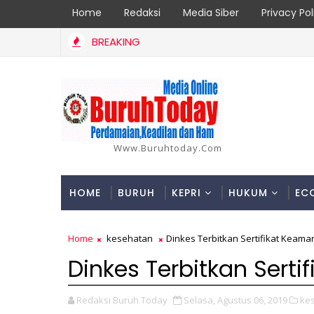
Home
Redaksi
Media Siber
Privacy Pol
BREAKING
oran Korban di Inhil Bertambah Jadi 18 Orang, Berikut Data dan 
Www.buruhtoday.com
HOME
BURUH
KEPRI
HUKUM
EC
Home
kesehatan
Dinkes Terbitkan Sertifikat Keam
Dinkes Terbitkan Sert
Redaksi Buruh Today
Selasa, Agustus 06, 2019
ke