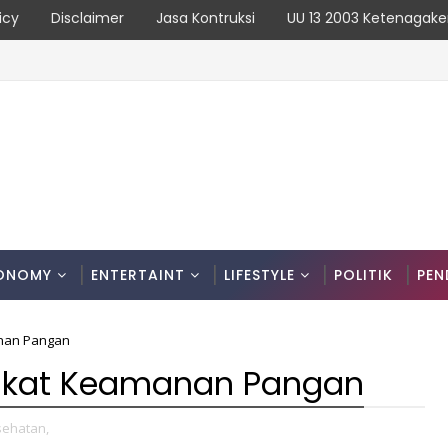
icy
Disclaimer
Jasa Kontruksi
UU 13 2003 Ketenagake
Kronologinya
ONOMY
ENTERTAINT
LIFESTYLE
POLITIK
PEN
anan Pangan
ifikat Keamanan Pangan
sehatan,