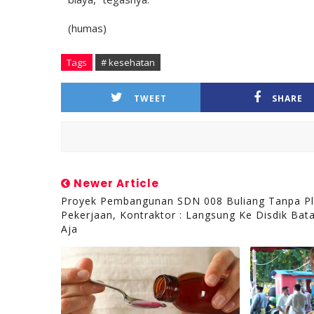
(humas)
Tags
# kesehatan
TWEET
SHARE
Newer Article
Proyek Pembangunan SDN 008 Buliang Tanpa P
Pekerjaan, Kontraktor : Langsung Ke Disdik Ba
Aja