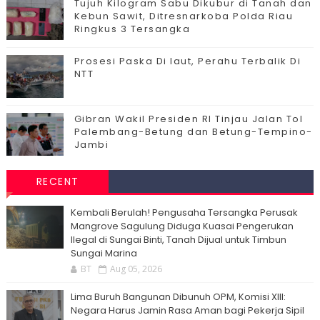
Tujuh Kilogram Sabu Dikubur di Tanah dan
Kebun Sawit, Ditresnarkoba Polda Riau
Ringkus 3 Tersangka
Prosesi Paska Di laut, Perahu Terbalik Di
NTT
Gibran Wakil Presiden RI Tinjau Jalan Tol
Palembang-Betung dan Betung-Tempino-
Jambi
RECENT
Kembali Berulah! Pengusaha Tersangka Perusak
Mangrove Sagulung Diduga Kuasai Pengerukan
Ilegal di Sungai Binti, Tanah Dijual untuk Timbun
Sungai Marina
BT
Aug 05, 2026
Lima Buruh Bangunan Dibunuh OPM, Komisi XIII:
Negara Harus Jamin Rasa Aman bagi Pekerja Sipil