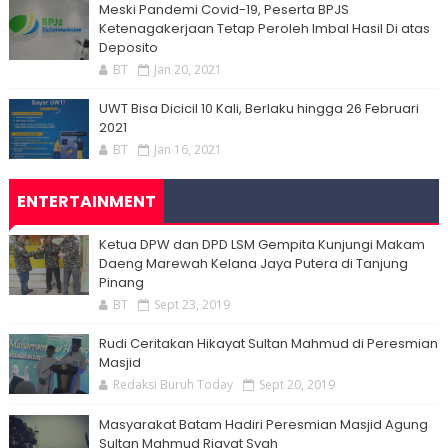
Meski Pandemi Covid-19, Peserta BPJS
Ketenagakerjaan Tetap Peroleh Imbal Hasil Di atas
Deposito
BT
Jan 20, 2021
UWT Bisa Dicicil 10 Kali, Berlaku hingga 26 Februari
2021
BT
Jan 16, 2021
ENTERTAINMENT
Ketua DPW dan DPD LSM Gempita Kunjungi Makam
Daeng Marewah Kelana Jaya Putera di Tanjung
Pinang
BT
Sept 23, 2019
Rudi Ceritakan Hikayat Sultan Mahmud di Peresmian
Masjid
Redaksi Buruh Today
Sept 20, 2019
Masyarakat Batam Hadiri Peresmian Masjid Agung
Sultan Mahmud Riayat Syah