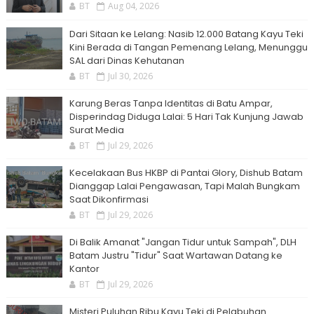
BT
Aug 04, 2026
Dari Sitaan ke Lelang: Nasib 12.000 Batang Kayu Teki
Kini Berada di Tangan Pemenang Lelang, Menunggu
SAL dari Dinas Kehutanan
BT
Jul 30, 2026
Karung Beras Tanpa Identitas di Batu Ampar,
Disperindag Diduga Lalai: 5 Hari Tak Kunjung Jawab
Surat Media
BT
Jul 29, 2026
Kecelakaan Bus HKBP di Pantai Glory, Dishub Batam
Dianggap Lalai Pengawasan, Tapi Malah Bungkam
Saat Dikonfirmasi
BT
Jul 29, 2026
Di Balik Amanat "Jangan Tidur untuk Sampah", DLH
Batam Justru "Tidur" Saat Wartawan Datang ke
Kantor
BT
Jul 29, 2026
Misteri Puluhan Ribu Kayu Teki di Pelabuhan