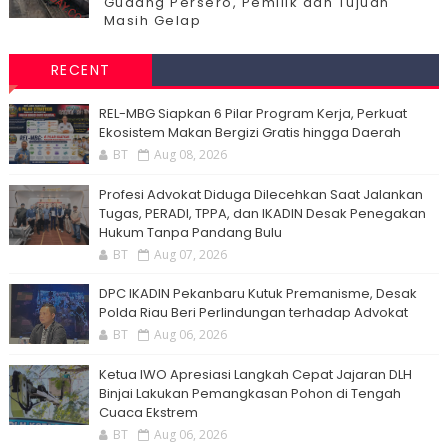
Gudang Persero, Pemilik dan Tujuan
Masih Gelap
RECENT
‎REL-MBG Siapkan 6 Pilar Program Kerja, Perkuat
Ekosistem Makan Bergizi Gratis hingga Daerah
BT
Aug 08, 2026
Profesi Advokat Diduga Dilecehkan Saat Jalankan
Tugas, PERADI, TPPA, dan IKADIN Desak Penegakan
Hukum Tanpa Pandang Bulu
BT
Aug 07, 2026
DPC IKADIN Pekanbaru Kutuk Premanisme, Desak
Polda Riau Beri Perlindungan terhadap Advokat
BT
Aug 06, 2026
Ketua IWO Apresiasi Langkah Cepat Jajaran DLH
Binjai Lakukan Pemangkasan Pohon di Tengah
Cuaca Ekstrem
BT
Aug 06, 2026