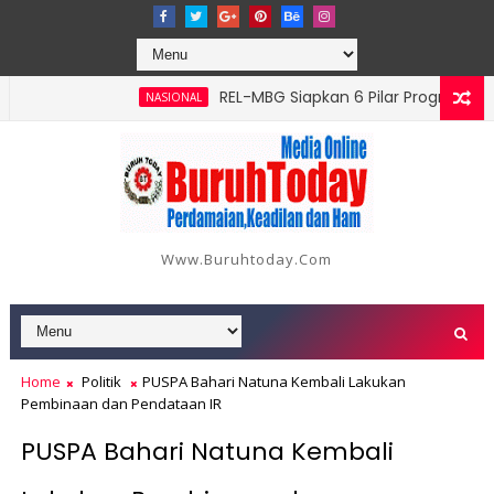
‎REL-MBG Siapkan 6 Pilar Program Kerja, Perk
NASIONAL
 Serangan, Hutama Karya Uji Coba Contraflow di KM 55 Tol Binj
Www.buruhtoday.com
Home
Politik
PUSPA Bahari Natuna Kembali Lakukan
Pembinaan dan Pendataan IR
PUSPA Bahari Natuna Kembali