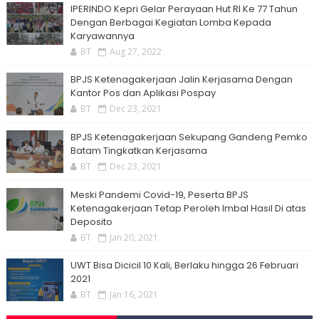
IPERINDO Kepri Gelar Perayaan Hut RI Ke 77 Tahun
Dengan Berbagai Kegiatan Lomba Kepada
Karyawannya
BT
Aug 27, 2022
BPJS Ketenagakerjaan Jalin Kerjasama Dengan
Kantor Pos dan Aplikasi Pospay
BT
Dec 23, 2021
BPJS Ketenagakerjaan Sekupang Gandeng Pemko
Batam Tingkatkan Kerjasama
BT
Dec 23, 2021
Meski Pandemi Covid-19, Peserta BPJS
Ketenagakerjaan Tetap Peroleh Imbal Hasil Di atas
Deposito
BT
Jan 20, 2021
UWT Bisa Dicicil 10 Kali, Berlaku hingga 26 Februari
2021
BT
Jan 16, 2021