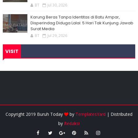
BT
Jul 30, 2026
Karung Beras Tanpa Identitas di Batu Ampar,
Disperindag Diduga Lalai: 5 Hari Tak Kunjung Jawab
Surat Media
BT
Jul 29, 2026
VISIT
Copyright 2019 Buruh Today
by
TemplatesYard
| Distributed
by
Redaksi