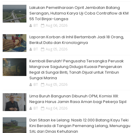
Lakukan Pemeliharaan Oprit Jembatan Batang
Serangan, Hutama Karya Uji Coba Contraflow di KM
55 Tol Binjai–Langsa
BT
Aug 06, 2026
Laporan Korban di Inhil Bertambah Jadi 18 Orang,
Berikut Data dan Kronologinya
BT
Aug 05, 2026
Kembali Berulah! Pengusaha Tersangka Perusak
Mangrove Sagulung Diduga Kuasai Pengerukan
Ilegal di Sungai Binti, Tanah Dijual untuk Timbun
Sungai Marina
BT
Aug 05, 2026
Lima Buruh Bangunan Dibunuh OPM, Komisi XIII:
Negara Harus Jamin Rasa Aman bagi Pekerja Sipil
BT
Aug 04, 2026
Dari Sitaan ke Lelang: Nasib 12.000 Batang Kayu Teki
Kini Berada di Tangan Pemenang Lelang, Menunggu
SAL dari Dinas Kehutanan