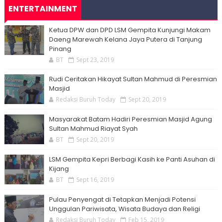
ENTERTAINMENT
Ketua DPW dan DPD LSM Gempita Kunjungi Makam
Daeng Marewah Kelana Jaya Putera di Tanjung
Pinang
BT
Sept 23, 2019
Rudi Ceritakan Hikayat Sultan Mahmud di Peresmian
Masjid
Redaksi Buruh Today
Sept 20, 2019
Masyarakat Batam Hadiri Peresmian Masjid Agung
Sultan Mahmud Riayat Syah
BT
Sept 20, 2019
LSM Gempita Kepri Berbagi Kasih ke Panti Asuhan di
Kijang
BT
Sept 16, 2019
Pulau Penyengat di Tetapkan Menjadi Potensi
Unggulan Pariwisata, Wisata Budaya dan Religi
Redaksi Buruh Today
Feb 15, 2019