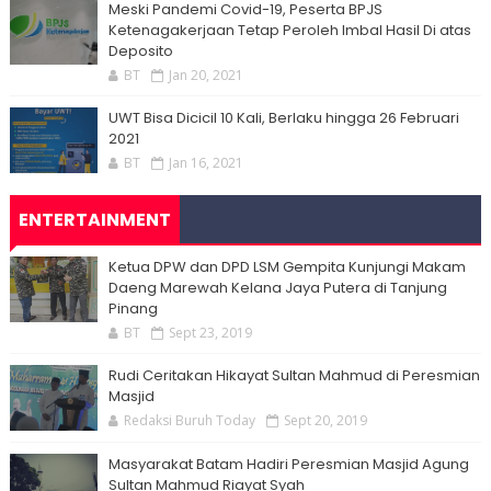
Meski Pandemi Covid-19, Peserta BPJS
Ketenagakerjaan Tetap Peroleh Imbal Hasil Di atas
Deposito
BT
Jan 20, 2021
UWT Bisa Dicicil 10 Kali, Berlaku hingga 26 Februari
2021
BT
Jan 16, 2021
ENTERTAINMENT
Ketua DPW dan DPD LSM Gempita Kunjungi Makam
Daeng Marewah Kelana Jaya Putera di Tanjung
Pinang
BT
Sept 23, 2019
Rudi Ceritakan Hikayat Sultan Mahmud di Peresmian
Masjid
Redaksi Buruh Today
Sept 20, 2019
Masyarakat Batam Hadiri Peresmian Masjid Agung
Sultan Mahmud Riayat Syah