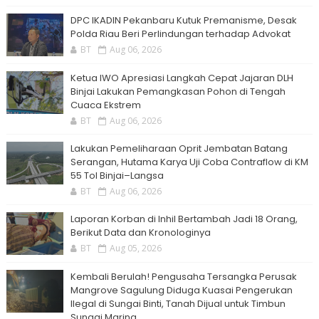
DPC IKADIN Pekanbaru Kutuk Premanisme, Desak
Polda Riau Beri Perlindungan terhadap Advokat
BT
Aug 06, 2026
Ketua IWO Apresiasi Langkah Cepat Jajaran DLH
Binjai Lakukan Pemangkasan Pohon di Tengah
Cuaca Ekstrem
BT
Aug 06, 2026
Lakukan Pemeliharaan Oprit Jembatan Batang
Serangan, Hutama Karya Uji Coba Contraflow di KM
55 Tol Binjai–Langsa
BT
Aug 06, 2026
Laporan Korban di Inhil Bertambah Jadi 18 Orang,
Berikut Data dan Kronologinya
BT
Aug 05, 2026
Kembali Berulah! Pengusaha Tersangka Perusak
Mangrove Sagulung Diduga Kuasai Pengerukan
Ilegal di Sungai Binti, Tanah Dijual untuk Timbun
Sungai Marina