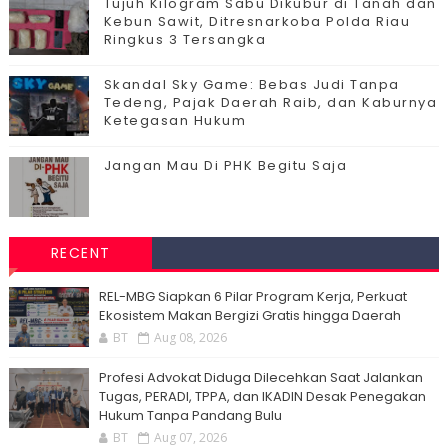
Tujuh Kilogram Sabu Dikubur di Tanah dan
Kebun Sawit, Ditresnarkoba Polda Riau
Ringkus 3 Tersangka
Skandal Sky Game: Bebas Judi Tanpa
Tedeng, Pajak Daerah Raib, dan Kaburnya
Ketegasan Hukum
Jangan Mau Di PHK Begitu Saja
RECENT
‎REL-MBG Siapkan 6 Pilar Program Kerja, Perkuat
Ekosistem Makan Bergizi Gratis hingga Daerah
BT
Aug 08, 2026
Profesi Advokat Diduga Dilecehkan Saat Jalankan
Tugas, PERADI, TPPA, dan IKADIN Desak Penegakan
Hukum Tanpa Pandang Bulu
BT
Aug 07, 2026