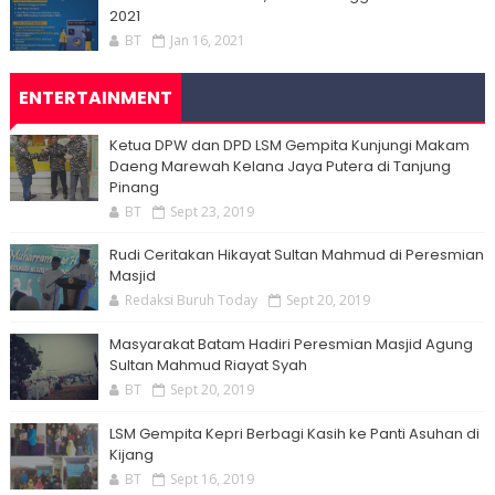
2021
BT
Jan 16, 2021
ENTERTAINMENT
Ketua DPW dan DPD LSM Gempita Kunjungi Makam
Daeng Marewah Kelana Jaya Putera di Tanjung
Pinang
BT
Sept 23, 2019
Rudi Ceritakan Hikayat Sultan Mahmud di Peresmian
Masjid
Redaksi Buruh Today
Sept 20, 2019
Masyarakat Batam Hadiri Peresmian Masjid Agung
Sultan Mahmud Riayat Syah
BT
Sept 20, 2019
LSM Gempita Kepri Berbagi Kasih ke Panti Asuhan di
Kijang
BT
Sept 16, 2019