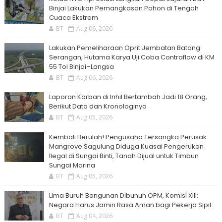
Binjai Lakukan Pemangkasan Pohon di Tengah
Cuaca Ekstrem
BT
Aug 06, 2026
Lakukan Pemeliharaan Oprit Jembatan Batang
Serangan, Hutama Karya Uji Coba Contraflow di KM
55 Tol Binjai–Langsa
BT
Aug 06, 2026
Laporan Korban di Inhil Bertambah Jadi 18 Orang,
Berikut Data dan Kronologinya
BT
Aug 05, 2026
Kembali Berulah! Pengusaha Tersangka Perusak
Mangrove Sagulung Diduga Kuasai Pengerukan
Ilegal di Sungai Binti, Tanah Dijual untuk Timbun
Sungai Marina
BT
Aug 05, 2026
Lima Buruh Bangunan Dibunuh OPM, Komisi XIII:
Negara Harus Jamin Rasa Aman bagi Pekerja Sipil
BT
Aug 04, 2026