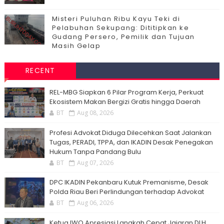
Misteri Puluhan Ribu Kayu Teki di
Pelabuhan Sekupang: Dititipkan ke
Gudang Persero, Pemilik dan Tujuan
Masih Gelap
RECENT
‎REL-MBG Siapkan 6 Pilar Program Kerja, Perkuat
Ekosistem Makan Bergizi Gratis hingga Daerah
BT
Aug 08, 2026
Profesi Advokat Diduga Dilecehkan Saat Jalankan
Tugas, PERADI, TPPA, dan IKADIN Desak Penegakan
Hukum Tanpa Pandang Bulu
BT
Aug 07, 2026
DPC IKADIN Pekanbaru Kutuk Premanisme, Desak
Polda Riau Beri Perlindungan terhadap Advokat
BT
Aug 06, 2026
Ketua IWO Apresiasi Langkah Cepat Jajaran DLH