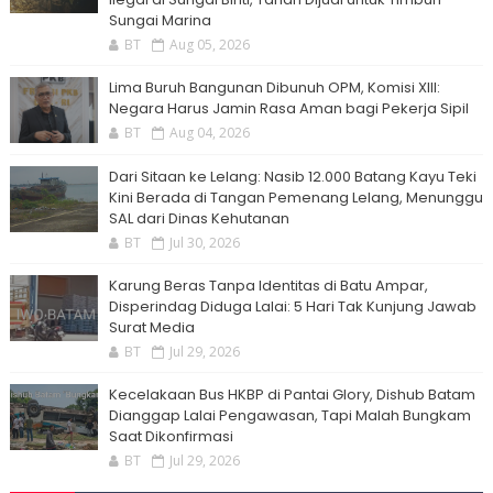
Sungai Marina
BT
Aug 05, 2026
Lima Buruh Bangunan Dibunuh OPM, Komisi XIII:
Negara Harus Jamin Rasa Aman bagi Pekerja Sipil
BT
Aug 04, 2026
Dari Sitaan ke Lelang: Nasib 12.000 Batang Kayu Teki
Kini Berada di Tangan Pemenang Lelang, Menunggu
SAL dari Dinas Kehutanan
BT
Jul 30, 2026
Karung Beras Tanpa Identitas di Batu Ampar,
Disperindag Diduga Lalai: 5 Hari Tak Kunjung Jawab
Surat Media
BT
Jul 29, 2026
Kecelakaan Bus HKBP di Pantai Glory, Dishub Batam
Dianggap Lalai Pengawasan, Tapi Malah Bungkam
Saat Dikonfirmasi
BT
Jul 29, 2026