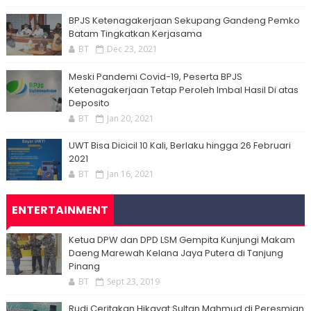
BPJS Ketenagakerjaan Sekupang Gandeng Pemko
Batam Tingkatkan Kerjasama
BT
Dec 23, 2021
Meski Pandemi Covid-19, Peserta BPJS
Ketenagakerjaan Tetap Peroleh Imbal Hasil Di atas
Deposito
BT
Jan 20, 2021
UWT Bisa Dicicil 10 Kali, Berlaku hingga 26 Februari
2021
BT
Jan 16, 2021
ENTERTAINMENT
Ketua DPW dan DPD LSM Gempita Kunjungi Makam
Daeng Marewah Kelana Jaya Putera di Tanjung
Pinang
BT
Sept 23, 2019
Rudi Ceritakan Hikayat Sultan Mahmud di Peresmian