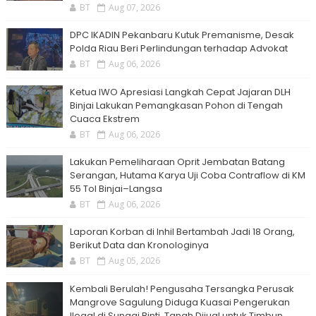
BT
Aug 07, 2026
DPC IKADIN Pekanbaru Kutuk Premanisme, Desak
Polda Riau Beri Perlindungan terhadap Advokat
BT
Aug 06, 2026
Ketua IWO Apresiasi Langkah Cepat Jajaran DLH
Binjai Lakukan Pemangkasan Pohon di Tengah
Cuaca Ekstrem
BT
Aug 06, 2026
Lakukan Pemeliharaan Oprit Jembatan Batang
Serangan, Hutama Karya Uji Coba Contraflow di KM
55 Tol Binjai–Langsa
BT
Aug 06, 2026
Laporan Korban di Inhil Bertambah Jadi 18 Orang,
Berikut Data dan Kronologinya
BT
Aug 05, 2026
Kembali Berulah! Pengusaha Tersangka Perusak
Mangrove Sagulung Diduga Kuasai Pengerukan
Ilegal di Sungai Binti, Tanah Dijual untuk Timbun