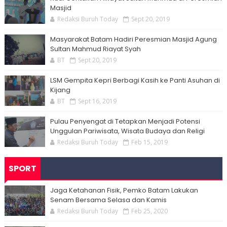
Masjid
Redaksi Buruh Today
Sept 20, 2019
Masyarakat Batam Hadiri Peresmian Masjid Agung
Sultan Mahmud Riayat Syah
BT
Sept 20, 2019
LSM Gempita Kepri Berbagi Kasih ke Panti Asuhan di
Kijang
BT
Sept 16, 2019
Pulau Penyengat di Tetapkan Menjadi Potensi
Unggulan Pariwisata, Wisata Budaya dan Religi
Redaksi Buruh Today
Feb 15, 2019
SPORT
Jaga Ketahanan Fisik, Pemko Batam Lakukan
Senam Bersama Selasa dan Kamis
Redaksi Buruh Today
Feb 25, 2020