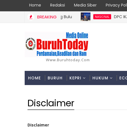
Home
Redaksi
Media Siber
Privacy Pol
BREAKING
DPC IKADIN P
NASIONAL
Www.buruhtoday.com
HOME
BURUH
KEPRI
HUKUM
EC
Disclaimer
Disclaimer