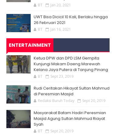
BT
Jan 20, 2021
UWT Bisa Dicicil 10 Kali, Berlaku hingga
26 Februari 2021
BT
Jan 16, 2021
ENTERTAINMENT
Ketua DPW dan DPD LSM Gempita
Kunjungi Makam Daeng Marewah
Kelana Jaya Putera di Tanjung Pinang
BT
Sept 23, 2019
Rudi Ceritakan Hikayat Sultan Mahmud
di Peresmian Masjid
Redaksi Buruh Today
Sept 20, 2019
Masyarakat Batam Hadiri Peresmian
Masjid Agung Sultan Mahmud Riayat
Syah
BT
Sept 20, 2019