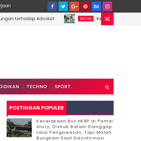
rjaan
n terhadap Advokat
Ketua IWO Apresiasi Lang
MEDAN
DIDIKAN
TECHNO
SPORT
POSTINGAN POPULER
Kecelakaan Bus HKBP di Pantai
Glory, Dishub Batam Dianggap
Lalai Pengawasan, Tapi Malah
Bungkam Saat Dikonfirmasi