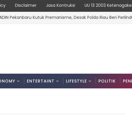
icy
Disclaimer
Jasa Kontruksi
UU 13 2003 Ketenagake
ekanbaru Kutuk Premanisme, Desak Polda Riau Beri Perlindunga
ONOMY
ENTERTAINT
LIFESTYLE
POLITIK
PEN